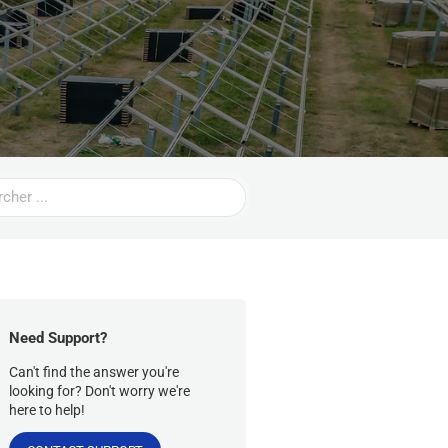
Need Support?
Can't find the answer you're
looking for? Don't worry we're
here to help!