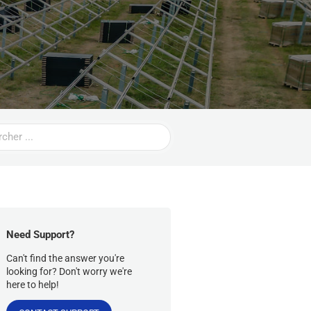
Need Support?
Can't find the answer you're
looking for? Don't worry we're
here to help!