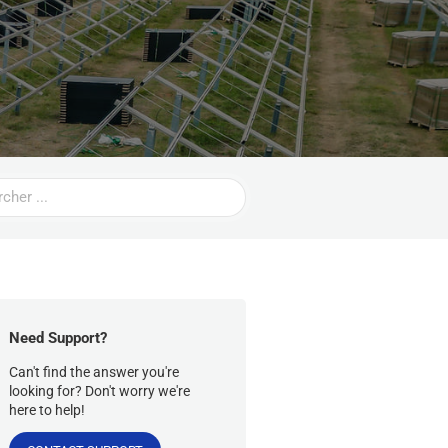
Need Support?
Can't find the answer you're
looking for? Don't worry we're
here to help!