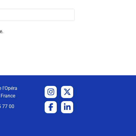
e.
 l'Opéra
 France
5 77 00