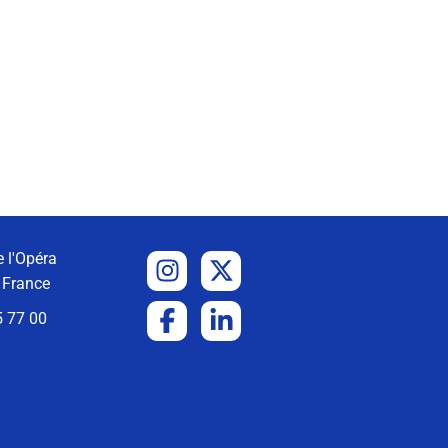
 l'Opéra
 France
5 77 00